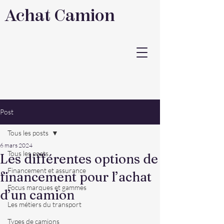
Achat Camion
Post
Tous les posts
6 mars 2024
Tous les posts
Les différentes options de
Financement et assurance
financement pour l’achat
Focus marques et gammes
d’un camion
Les métiers du transport
Types de camions