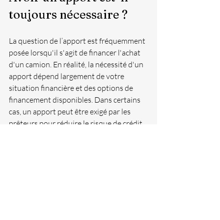
toujours nécessaire ?
La question de l’apport est fréquemment 
posée lorsqu'il s'agit de financer l'achat 
d'un camion. En réalité, la nécessité d'un 
apport dépend largement de votre 
situation financière et des options de 
financement disponibles. Dans certains 
cas, un apport peut être exigé par les 
prêteurs pour réduire le risque de crédit 
ou pour obtenir des conditions de prêt 
plus avantageuses, notamment des taux 
d'intérêt plus bas ou des modalités de 
remboursement plus flexibles. De plus, 
un apport peut également vous 
permettre de réduire le montant total 
emprunté, ce qui peut vous faire 
économiser sur les intérêts à long terme. 