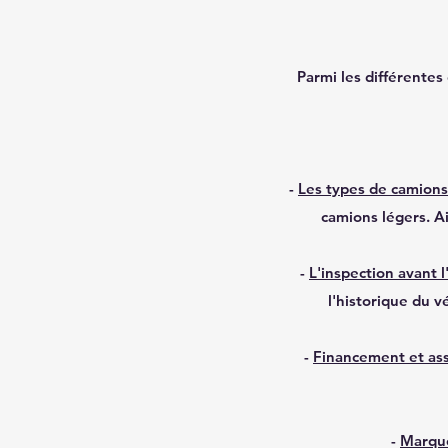
Parmi
les différentes 
-
Les types de camions
camions légers. Ai
-
L'inspection avant l
l'historique du v
-
Financement et as
-
Marqu