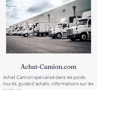
Achat-Camion.com
Achat Camion spécialisé dans les poids
lourds, guide d'achats, informations sur les
marques.
contact@via-mobilis.com
Partenaires :
Europe-Camions.com
-
Europe-TP.com
-
Europe-Manutention.com
-
Europe-Agri.com
-
Stockway.pro
Europe-Convoyage.com
Via Mobilis Extend