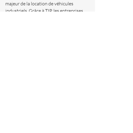
majeur de la location de véhicules 
industriels. Grâce à TIP, les entreprises 
disposent de solutions flexibles pour 
répondre aux exigences croissantes 
d’une logistique respectueuse de 
l’environnement.
Oliver Bange, vice-président de TIP 
Europe centrale, résume parfaitement 
cet engagement : « Notre mission est 
claire : aider nos clients à adopter des 
véhicules modernes et durables, et à 
avancer vers un avenir plus vert. »
Un futur prometteur 
pour la logistique verte
Ce partenariat entre MAN, Duvenbeck, 
Volkswagen et TIP symbolise une 