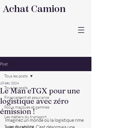
Achat Camion
Post
Tous les posts
18 déc. 2024
Tous les posts
Le Man eTGX pour une
Financement et assurance
logistique avec zéro
Focus marques et gammes
émission !
Les métiers du transport
Imaginez un monde où la logistique rime 
Types de camions
avec durabilité. C’est désormais une 