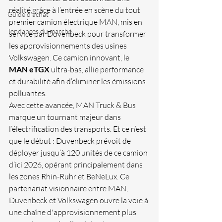
réalité grâce à l’entrée en scène du tout 
Guide d'achat
premier camion électrique MAN, mis en 
Tendances du marché
service par Duvenbeck pour transformer 
les approvisionnements des usines 
Volkswagen. Ce camion innovant, le 
MAN eTGX
 ultra-bas, allie performance 
et durabilité afin d’éliminer les émissions 
polluantes.
Avec cette avancée, MAN Truck & Bus 
marque un tournant majeur dans 
l’électrification des transports. Et ce n’est 
que le début : Duvenbeck prévoit de 
déployer jusqu’à 120 unités de ce camion 
d’ici 2026, opérant principalement dans 
les zones Rhin-Ruhr et BeNeLux. Ce 
partenariat visionnaire entre MAN, 
Duvenbeck et Volkswagen ouvre la voie à 
une chaîne d'approvisionnement plus 